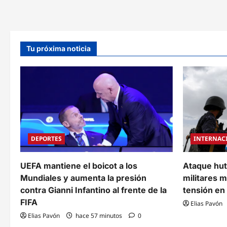
el
agro
destinando
50
millones
para
productores
Tu próxima noticia
agrícolas
DEPORTES
INTERNAC
UEFA mantiene el boicot a los
Ataque hut
Mundiales y aumenta la presión
militares 
contra Gianni Infantino al frente de la
tensión en
FIFA
Elias Pavón
Elias Pavón
hace 57 minutos
0