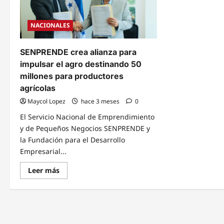
NACIONALES
SENPRENDE crea alianza para
impulsar el agro destinando 50
millones para productores
agrícolas
Maycol Lopez
hace 3 meses
0
El Servicio Nacional de Emprendimiento
y de Pequeños Negocios SENPRENDE y
la Fundación para el Desarrollo
Empresarial...
Read
Leer más
more
about
SENPRENDE
crea
alianza
para
impulsar