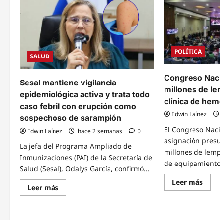
mes
San
de
Felip
cobertura
redu
médica
la
móvil
mor
quirú
al
POLÍTICA
39%
SALUD
tras
ejecu
más
Congreso Naci
de
Sesal mantiene vigilancia
dos
millones de le
epidemiológica activa y trata todo
mil
clínica de hem
400
caso febril con erupción como
cirug
Edwin Laínez
en
sospechoso de sarampión
11
sema
El Congreso Naci
Edwin Laínez
hace 2 semanas
0
asignación pres
La jefa del Programa Ampliado de
millones de lemp
Inmunizaciones (PAI) de la Secretaría de
de equipamiento.
Salud (Sesal), Odalys García, confirmó...
Read
Leer más
Read
Leer más
mor
more
abou
about
Cong
Sesal
Naci
mantiene
apru