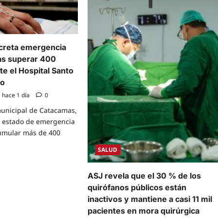
creta emergencia
as superar 400
te el Hospital Santo
ro
hace 1 día
0
municipal de Catacamas,
ó estado de emergencia
cumular más de 400
SALUD
e
t
ASJ revela que el 30 % de los
camas
quirófanos públicos están
eta
gencia
inactivos y mantiene a casi 11 mil
ue
pacientes en mora quirúrgica