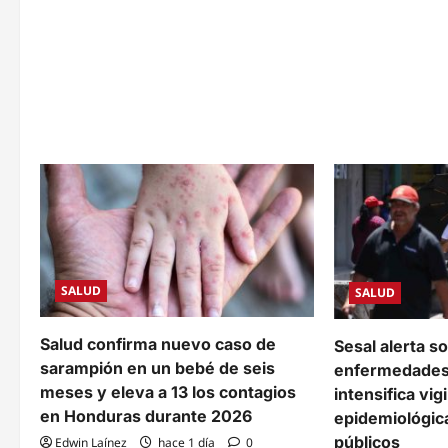
Diabético
supe
atiende
400
hasta
caso
50
y
referencias
satu
diarias
el
y
Hosp
advierte
Sant
que
Her
el
Pedr
machismo
frena
la
prevención
en
hombres
SALUD
SALUD
Salud confirma nuevo caso de
Sesal alerta s
sarampión en un bebé de seis
enfermedades 
meses y eleva a 13 los contagios
intensifica vig
en Honduras durante 2026
epidemiológic
públicos
Edwin Laínez
hace 1 día
0