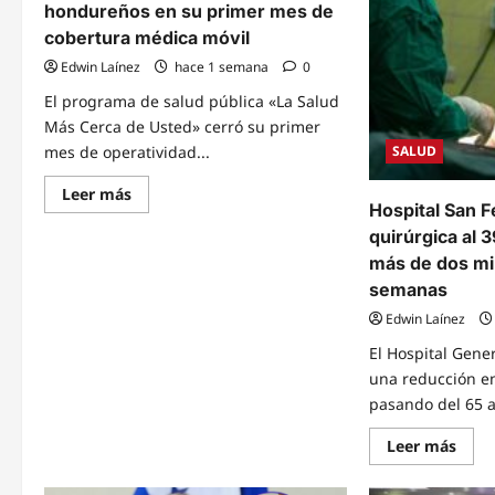
hondureños en su primer mes de
cobertura médica móvil
Edwin Laínez
hace 1 semana
0
El programa de salud pública «La Salud
Más Cerca de Usted» cerró su primer
mes de operatividad...
SALUD
Read
Leer más
more
Hospital San F
about
quirúrgica al 
Programa
“La
más de dos mil
Salud
Más
semanas
Cerca
de
Edwin Laínez
Usted”
alcanza
El Hospital Gener
a
cerca
una reducción e
de
pasando del 65 al
10
mil
hondureños
Read
Leer más
en
mor
su
abou
primer
Hosp