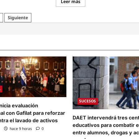
Read
Leer más
more
ones
about
Crisis
iras
Siguiente
en
el
par
IHSS:
ca
Desabastecimiento
de
diálisis
fármacos
oncológicos
ucá
y
fallas
en
equipos
críticos
saturan
el
Hospital
de
Especialidades
A
SUCESOS
nicia evaluación
al con Gafilat para reforzar
DAET intervendrá tres cen
ntra el lavado de activos
educativos para combatir e
hace 9 horas
0
entre alumnos, drogas y a