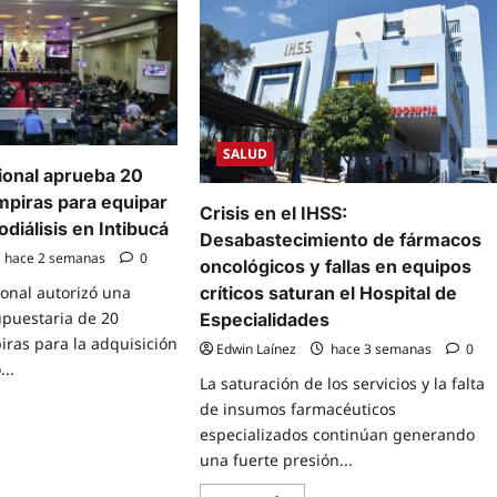
e
ce
a
rgica
tar
SALUD
onal aprueba 20
mpiras para equipar
Crisis en el IHSS:
odiálisis en Intibucá
Desabastecimiento de fármacos
ías
hace 2 semanas
0
oncológicos y fallas en equipos
nas
onal autorizó una
críticos saturan el Hospital de
upuestaria de 20
Especialidades
iras para la adquisición
Edwin Laínez
hace 3 semanas
0
..
La saturación de los servicios y la falta
de insumos farmacéuticos
e
especializados continúan generando
t
reso
una fuerte presión...
onal
eba