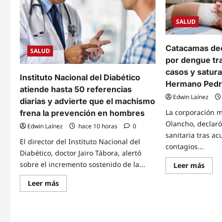
SALUD
Catacamas de
SALUD
por dengue tr
casos y satura
Instituto Nacional del Diabético
Hermano Ped
atiende hasta 50 referencias
Edwin Laínez
diarias y advierte que el machismo
La corporación 
frena la prevención en hombres
Olancho, declar
Edwin Laínez
hace 10 horas
0
sanitaria tras a
El director del Instituto Nacional del
contagios...
Diabético, doctor Jairo Tábora, alertó
sobre el incremento sostenido de la...
Read
Leer más
mor
abou
Read
Leer más
Cata
more
decr
about
emer
Instituto
por
Nacional
deng
del
tras