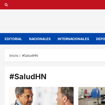
Saltar
al
contenido
EDITORIAL
NACIONALES
INTERNACIONALES
DEPO
Inicio
#SaludHN
#SaludHN