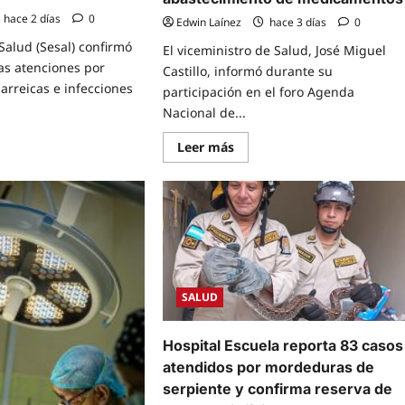
quirúrgica
hace 2 días
0
Edwin Laínez
hace 3 días
0
Salud (Sesal) confirmó
El viceministro de Salud, José Miguel
as atenciones por
Castillo, informó durante su
rreicas e infecciones
participación en el foro Agenda
Nacional de...
Read
Leer más
e
more
t
about
Gobierno
a
alcanza
e
cuatro
emento
mil
intervenciones
rmedades
quirúrgicas
eicas
y
destina
sifica
L
ancia
SALUD
160
emiológica
millones
para
tales
abastecimiento
Hospital Escuela reporta 83 casos
icos
de
medicamentos
atendidos por mordeduras de
serpiente y confirma reserva de