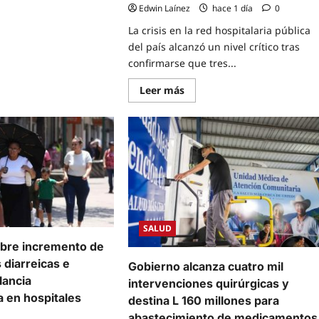
rar
Edwin Laínez
hace 1 día
0
s
La crisis en la red hospitalaria pública
del país alcanzó un nivel crítico tras
rate
confirmarse que tres...
ital
o
mano
Read
Leer más
o
more
about
ASJ
revela
que
el
30
%
de
los
quirófanos
públicos
están
SALUD
inactivos
y
obre incremento de
mantiene
a
diarreicas e
Gobierno alcanza cuatro mil
casi
11
ilancia
intervenciones quirúrgicas y
mil
a en hospitales
pacientes
destina L 160 millones para
en
abastecimiento de medicamentos
mora