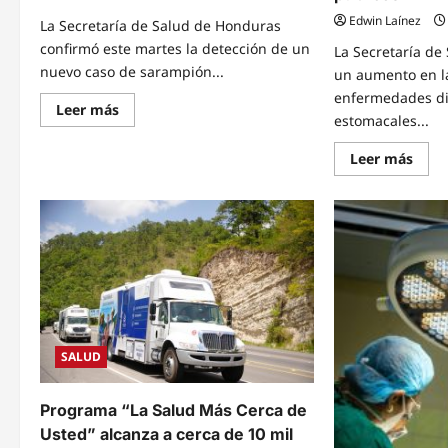
Edwin Laínez
La Secretaría de Salud de Honduras
confirmó este martes la detección de un
La Secretaría de 
nuevo caso de sarampión...
un aumento en l
enfermedades dia
Read
Leer más
estomacales...
more
about
Salud
Read
Leer más
confirma
mor
nuevo
abou
caso
Sesal
de
alert
sarampión
sobr
en
incr
un
de
bebé
enfe
de
diarr
seis
e
meses
inten
y
vigil
eleva
epid
a
en
SALUD
13
hospi
los
públ
contagios
en
Programa “La Salud Más Cerca de
Honduras
durante
Usted” alcanza a cerca de 10 mil
2026