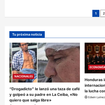
vigilancia
20
epidemiológica
mill
activa
de
y
lemp
Paginación
1
2
trata
para
todo
equi
de
caso
clíni
febril
de
con
entradas
hemo
erupción
en
como
Intib
Tu próxima noticia
sospechoso
de
sarampión
ECONOMÍ
NACIONALES
Honduras i
internacion
“Drogadicto” le lanzó una taza de café
la lucha co
y golpeó a su padre en La Ceiba, «No
Edwin Laínez
quiero que salga libre»