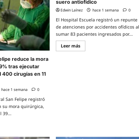
suero antiofídico
Edwin Laínez
hace 1 semana
0
El Hospital Escuela registró un repunte
de atenciones por accidentes ofídicos a
sumar 83 pacientes ingresados por...
Read
Leer más
more
about
Hospital
elipe reduce la mora
Escuela
39% tras ejecutar
reporta
83
 400 cirugías en 11
casos
atendidos
por
mordeduras
hace 1 semana
0
de
serpiente
al San Felipe registró
y
confirma
n su mora quirúrgica,
reserva
 39...
de
suero
antiofídico
e
t
ital