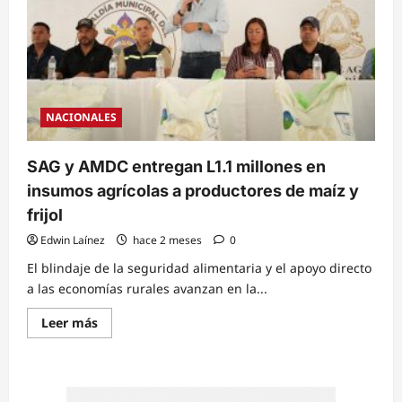
NACIONALES
SAG y AMDC entregan L1.1 millones en
insumos agrícolas a productores de maíz y
frijol
Edwin Laínez
hace 2 meses
0
El blindaje de la seguridad alimentaria y el apoyo directo
a las economías rurales avanzan en la...
Read
Leer más
more
about
SAG
y
AMDC
entregan