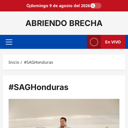
Saltar
domingo 9 de agosto del 2026
al
contenido
ABRIENDO BRECHA
En VIVO
Menú
principal
Inicio
#SAGHonduras
#SAGHonduras