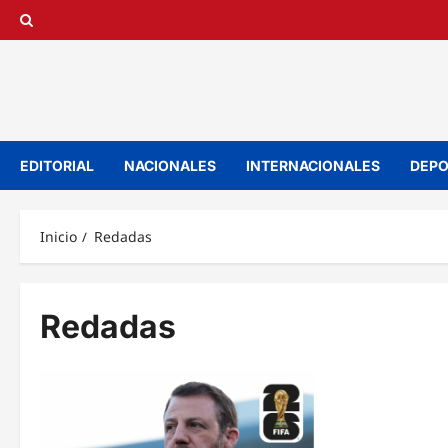
Saltar
al
contenido
EDITORIAL
NACIONALES
INTERNACIONALES
DEPO
Inicio
Redadas
Redadas