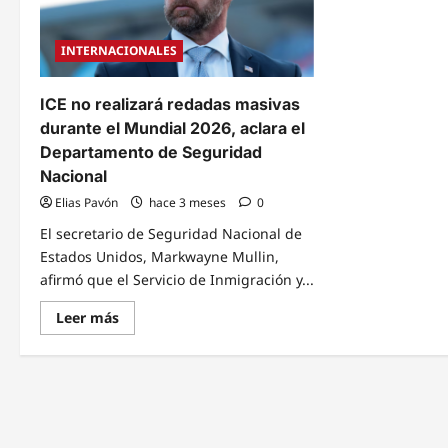
INTERNACIONALES
ICE no realizará redadas masivas
durante el Mundial 2026, aclara el
Departamento de Seguridad
Nacional
Elias Pavón
hace 3 meses
0
El secretario de Seguridad Nacional de
Estados Unidos, Markwayne Mullin,
afirmó que el Servicio de Inmigración y...
Read
Leer más
more
about
ICE
no
realizará
redadas
masivas
durante
el