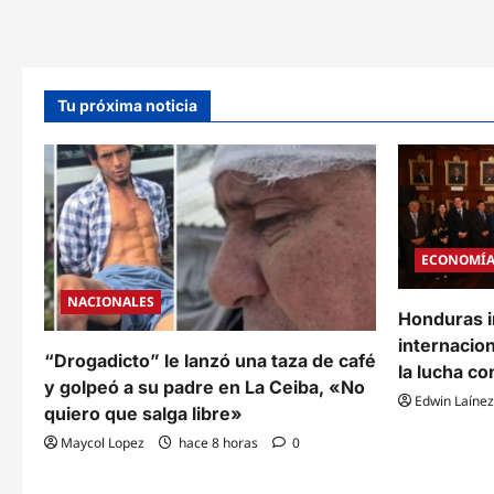
Mundial
2026,
aclara
el
Departamento
de
Seguridad
Tu próxima noticia
Nacional
ECONOMÍ
NACIONALES
Honduras i
internacion
“Drogadicto” le lanzó una taza de café
la lucha co
y golpeó a su padre en La Ceiba, «No
Edwin Laínez
quiero que salga libre»
Maycol Lopez
hace 8 horas
0