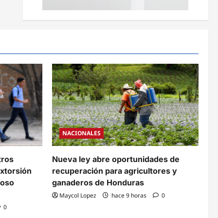
NACIONALES
tros
Nueva ley abre oportunidades de
xtorsión
recuperación para agricultores y
coso
ganaderos de Honduras
Maycol Lopez
hace 9 horas
0
0