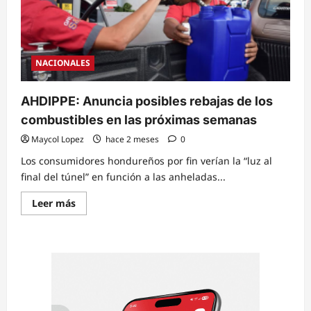
NACIONALES
AHDIPPE: Anuncia posibles rebajas de los
combustibles en las próximas semanas
Maycol Lopez
hace 2 meses
0
Los consumidores hondureños por fin verían la “luz al
final del túnel” en función a las anheladas...
Read
Leer más
more
about
AHDIPPE:
Anuncia
posibles
rebajas
de
los
combustibles
en
las