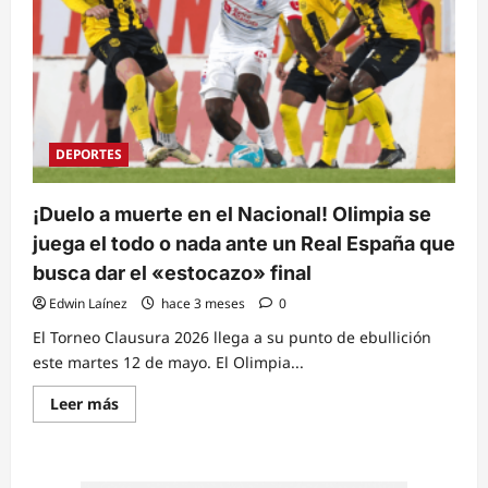
DEPORTES
¡Duelo a muerte en el Nacional! Olimpia se
juega el todo o nada ante un Real España que
busca dar el «estocazo» final
Edwin Laínez
hace 3 meses
0
El Torneo Clausura 2026 llega a su punto de ebullición
este martes 12 de mayo. El Olimpia...
Read
Leer más
more
about
¡Duelo
a
muerte