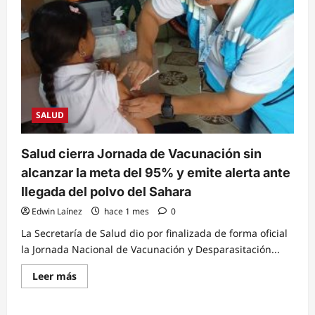
SALUD
Salud cierra Jornada de Vacunación sin
alcanzar la meta del 95% y emite alerta ante
llegada del polvo del Sahara
Edwin Laínez
hace 1 mes
0
La Secretaría de Salud dio por finalizada de forma oficial
la Jornada Nacional de Vacunación y Desparasitación...
Read
Leer más
more
about
Salud
cierra