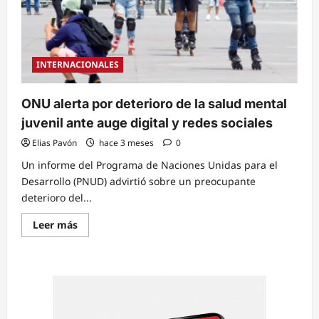
INTERNACIONALES
ONU alerta por deterioro de la salud mental
juvenil ante auge digital y redes sociales
Elias Pavón
hace 3 meses
0
Un informe del Programa de Naciones Unidas para el
Desarrollo (PNUD) advirtió sobre un preocupante
deterioro del...
Read
Leer más
more
about
ONU
alerta
por
deterioro
de
la
salud