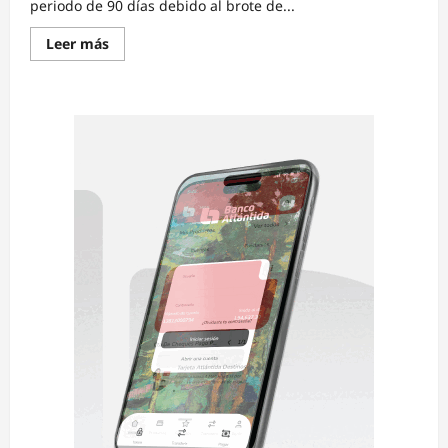
periodo de 90 días debido al brote de...
Read
Leer más
more
about
Perú
declara
emergencia
sanitaria
por
brote
de
sarampión
en
Lima,
el
Callao
y
otras
12
regiones