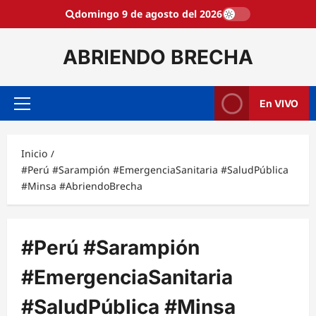
Saltar
domingo 9 de agosto del 2026
al
contenido
ABRIENDO BRECHA
En VIVO
Menú
principal
Inicio
#Perú #Sarampión #EmergenciaSanitaria #SaludPública
#Minsa #AbriendoBrecha
#Perú #Sarampión
#EmergenciaSanitaria
#SaludPública #Minsa