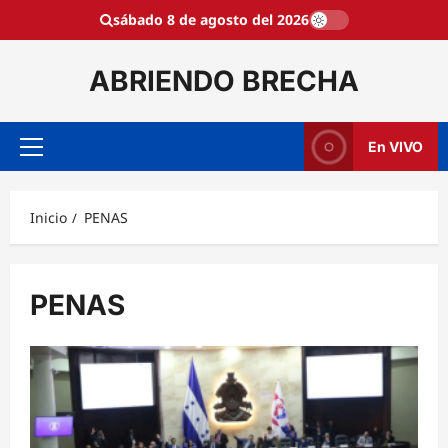
Saltar
sábado 8 de agosto del 2026
al
contenido
ABRIENDO BRECHA
En VIVO
Menú
principal
Inicio
PENAS
PENAS