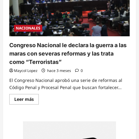
NACIONALES
Congreso Nacional le declara la guerra a las
maras con severas reformas y las trata
como “Terroristas”
Maycol Lopez
hace 3 meses
0
El Congreso Nacional aprobó una serie de reformas al
Código Penal y Procesal Penal que buscan fortalecer...
Read
Leer más
more
about
Congreso
Nacional
le
declara
la
guerra
a