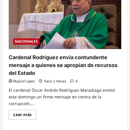
llamado
a
rechazar
el
engaño
y
la
corrupción
que
dañan
NACIONALES
a
la
sociedad
Cardenal Rodríguez envía contundente
mensaje a quienes se apropian de recursos
del Estado
Maycol Lopez
hace 2 meses
0
El cardenal Óscar Andrés Rodríguez Maradiaga emitió
este domingo un firme mensaje en contra de la
corrupción,...
Read
Leer más
more
about
Cardenal