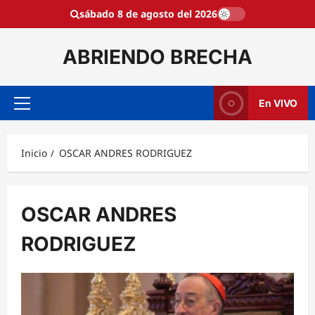
Saltar
sábado 8 de agosto del 2026
al
contenido
ABRIENDO BRECHA
En VIVO
Menú
principal
Inicio
OSCAR ANDRES RODRIGUEZ
OSCAR ANDRES
RODRIGUEZ