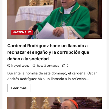
NACIONALES
Cardenal Rodríguez hace un llamado a
rechazar el engaño y la corrupción que
dañan a la sociedad
Maycol Lopez
hace 3 semanas
0
Durante la homilía de este domingo, el cardenal Óscar
Andrés Rodríguez hizo un llamado a la reflexión...
Read
Leer más
more
about
Cardenal
Rodríguez
hace
un