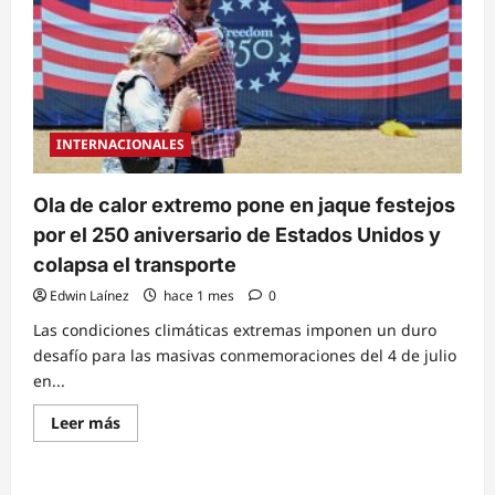
INTERNACIONALES
Ola de calor extremo pone en jaque festejos
por el 250 aniversario de Estados Unidos y
colapsa el transporte
Edwin Laínez
hace 1 mes
0
Las condiciones climáticas extremas imponen un duro
desafío para las masivas conmemoraciones del 4 de julio
en...
Read
Leer más
more
about
Ola
de