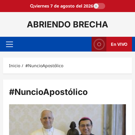
Saltar
viernes 7 de agosto del 2026
al
contenido
ABRIENDO BRECHA
En VIVO
Menú
principal
Inicio
#NuncioApostólico
#NuncioApostólico