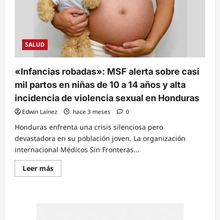
SALUD
«Infancias robadas»: MSF alerta sobre casi
mil partos en niñas de 10 a 14 años y alta
incidencia de violencia sexual en Honduras
Edwin Laínez
hace 3 meses
0
Honduras enfrenta una crisis silenciosa pero
devastadora en su población joven. La organización
internacional Médicos Sin Fronteras...
Read
Leer más
more
about
«Infancias
robadas»:
MSF
alerta
sobre