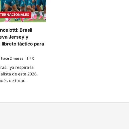
NTERNACIONALES
celotti: Brasil
ueva Jersey y
 libreto táctico para
hace 2 meses
0
rasil ya respira la
lista de este 2026.
ués de tocar...
e
t
er
otti:
l
iza