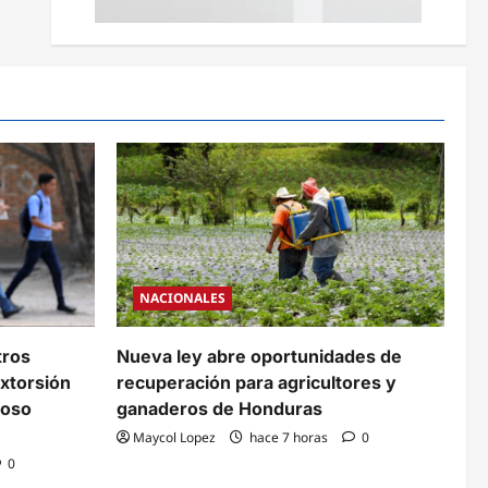
NACIONALES
tros
Nueva ley abre oportunidades de
xtorsión
recuperación para agricultores y
coso
ganaderos de Honduras
Maycol Lopez
hace 7 horas
0
0