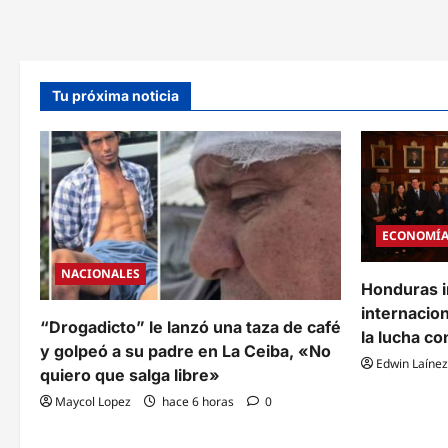
Miami
Nuev
con
Jerse
exhibición
y
de
revo
Vinícius
su
Jr.
libre
y
tácti
Tu próxima noticia
sella
para
su
el
boleto
Mund
invicto
a
octavos
del
Mundial
ECONOMÍ
NACIONALES
Honduras i
internacion
“Drogadicto” le lanzó una taza de café
la lucha co
y golpeó a su padre en La Ceiba, «No
Edwin Laínez
quiero que salga libre»
Maycol Lopez
hace 6 horas
0