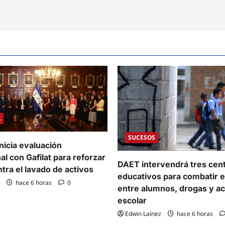
a
y
luciona
to
co
ial
A
SUCESOS
nicia evaluación
al con Gafilat para reforzar
DAET intervendrá tres cen
ntra el lavado de activos
educativos para combatir e
hace 6 horas
0
entre alumnos, drogas y a
escolar
Edwin Laínez
hace 6 horas