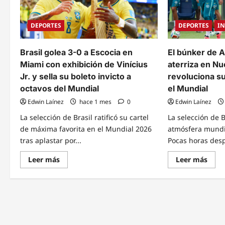
DEPORTES
DEPORTES
I
Brasil golea 3-0 a Escocia en
El búnker de An
Miami con exhibición de Vinícius
aterriza en N
Jr. y sella su boleto invicto a
revoluciona su
octavos del Mundial
el Mundial
Edwin Laínez
hace 1 mes
0
Edwin Laínez
La selección de Brasil ratificó su cartel
La selección de B
de máxima favorita en el Mundial 2026
atmósfera mundia
tras aplastar por...
Pocas horas desp
Read
Read
Leer más
Leer más
more
mor
about
abou
Brasil
El
golea
búnk
3-
de
0
Ancel
a
Brasi
Escocia
aterr
en
en