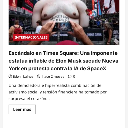
INTERNACIONALES
Escándalo en Times Square: Una imponente
estatua inflable de Elon Musk sacude Nueva
York en protesta contra la IA de SpaceX
Edwin Laínez
hace 2 meses
0
Una demoledora e hiperrealista combinación de
activismo social y tensión financiera ha tomado por
sorpresa el corazón...
Read
Leer más
more
about
Escándalo
en