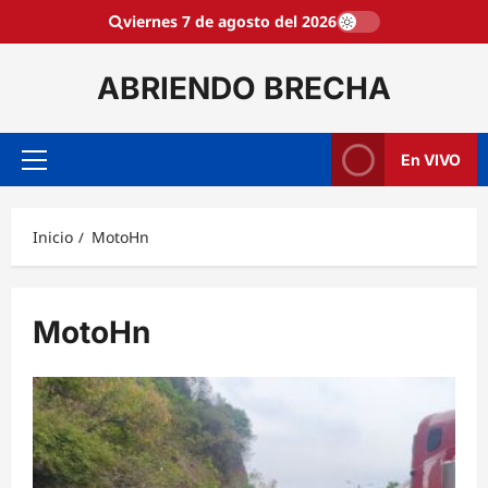
Saltar
viernes 7 de agosto del 2026
al
contenido
ABRIENDO BRECHA
En VIVO
Menú
principal
Inicio
MotoHn
MotoHn