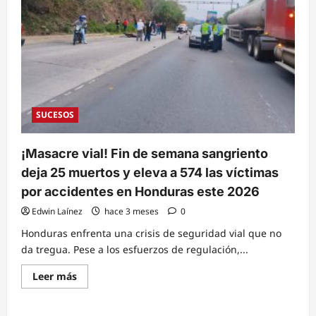
SUCESOS
¡Masacre vial! Fin de semana sangriento
deja 25 muertos y eleva a 574 las víctimas
por accidentes en Honduras este 2026
Edwin Laínez
hace 3 meses
0
Honduras enfrenta una crisis de seguridad vial que no
da tregua. Pese a los esfuerzos de regulación,...
Read
Leer más
more
about
¡Masacre
vial!