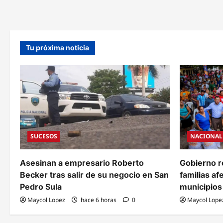
Tu próxima noticia
SUCESOS
NACIONAL
Asesinan a empresario Roberto
Gobierno r
Becker tras salir de su negocio en San
familias af
Pedro Sula
municipios 
Maycol Lopez
hace 6 horas
0
Maycol Lope