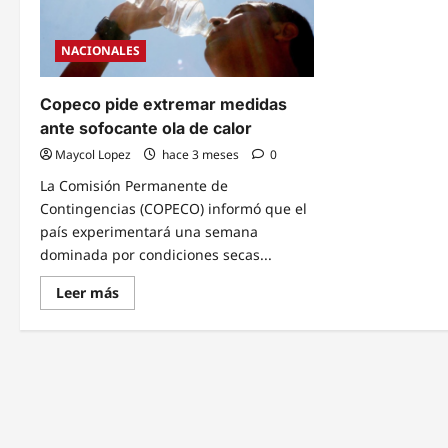
NACIONALES
Copeco pide extremar medidas
ante sofocante ola de calor
Maycol Lopez
hace 3 meses
0
La Comisión Permanente de
Contingencias (COPECO) informó que el
país experimentará una semana
dominada por condiciones secas...
Read
Leer más
more
about
Copeco
pide
extremar
medidas
ante
sofocante
ola
de
calor