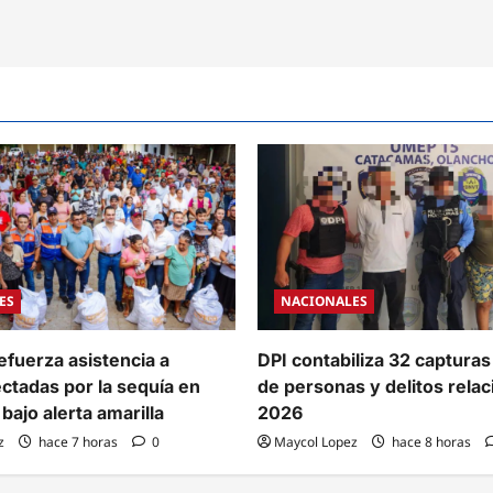
ES
NACIONALES
efuerza asistencia a
DPI contabiliza 32 capturas
ectadas por la sequía en
de personas y delitos rela
bajo alerta amarilla
2026
z
hace 7 horas
0
Maycol Lopez
hace 8 horas