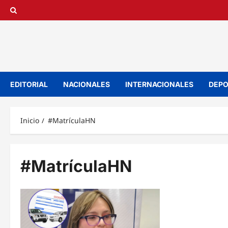
Saltar
al
contenido
EDITORIAL
NACIONALES
INTERNACIONALES
DEPO
Inicio
#MatrículaHN
#MatrículaHN