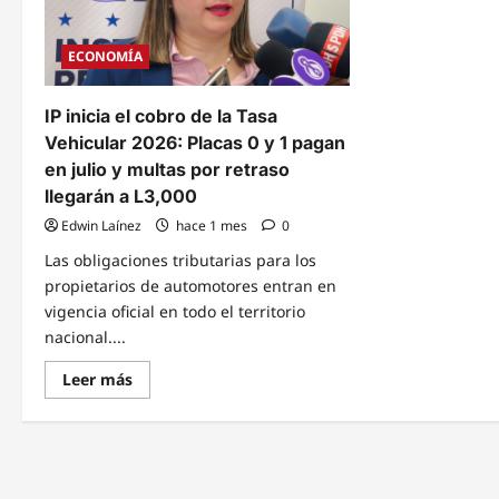
ECONOMÍA
IP inicia el cobro de la Tasa
Vehicular 2026: Placas 0 y 1 pagan
en julio y multas por retraso
llegarán a L3,000
Edwin Laínez
hace 1 mes
0
Las obligaciones tributarias para los
propietarios de automotores entran en
vigencia oficial en todo el territorio
nacional....
Read
Leer más
more
about
IP
inicia
el
cobro
de