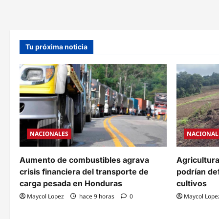
la
Tasa
Vehicular
2026:
Placas
0
y
Tu próxima noticia
1
pagan
en
julio
y
multas
por
retraso
llegarán
a
L3,000
NACIONALES
NACIONAL
Aumento de combustibles agrava
Agricultura 
crisis financiera del transporte de
podrían def
carga pesada en Honduras
cultivos
Maycol Lopez
hace 9 horas
0
Maycol Lope