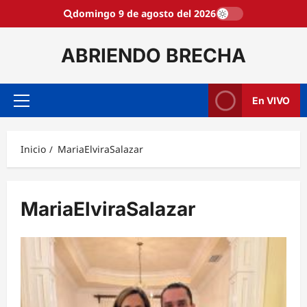
Saltar
domingo 9 de agosto del 2026
al
contenido
ABRIENDO BRECHA
En VIVO
Menú
principal
Inicio
MariaElviraSalazar
MariaElviraSalazar