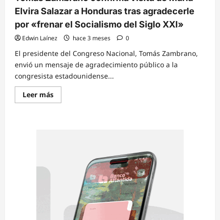
Elvira Salazar a Honduras tras agradecerle
por «frenar el Socialismo del Siglo XXI»
Edwin Laínez
hace 3 meses
0
El presidente del Congreso Nacional, Tomás Zambrano,
envió un mensaje de agradecimiento público a la
congresista estadounidense...
Read
Leer más
more
about
Tomás
Zambrano
confirma
visita
de
María
Elvira
Salazar
a
Honduras
tras
agradecerle
por
«frenar
el
Socialismo