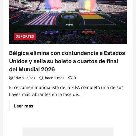
DEPORTES
Bélgica elimina con contundencia a Estados
Unidos y sella su boleto a cuartos de final
del Mundial 2026
Edwin Laínez
hace 1 mes
0
El certamen mundialista de la FIFA completó una de sus
llaves más vibrantes en la fase de...
Read
Leer más
more
about
Bélgica
elimina
con
contundencia
a