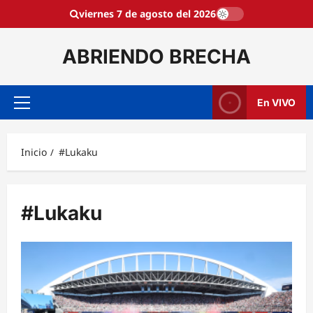
Saltar
viernes 7 de agosto del 2026
al
contenido
ABRIENDO BRECHA
En VIVO
Menú
principal
Inicio
#Lukaku
#Lukaku