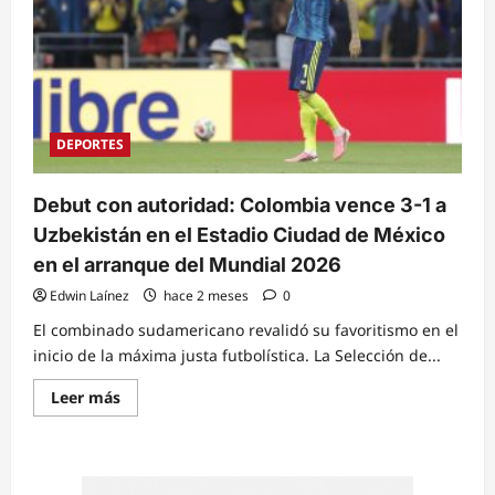
DEPORTES
Debut con autoridad: Colombia vence 3-1 a
Uzbekistán en el Estadio Ciudad de México
en el arranque del Mundial 2026
Edwin Laínez
hace 2 meses
0
El combinado sudamericano revalidó su favoritismo en el
inicio de la máxima justa futbolística. La Selección de...
Read
Leer más
more
about
Debut
con
autoridad:
Colombia