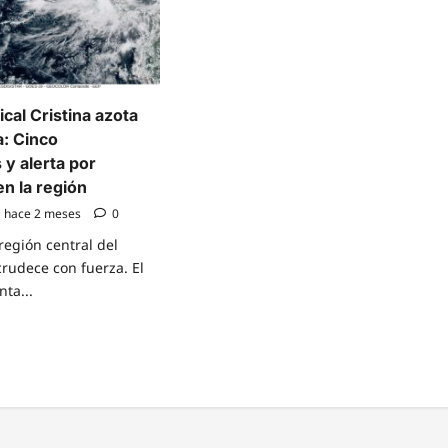
cal Cristina azota
: Cinco
y alerta por
n la región
hace 2 meses
0
 región central del
crudece con fuerza. El
ta...
e
t
enta
cal
ina
a
roamérica:
o