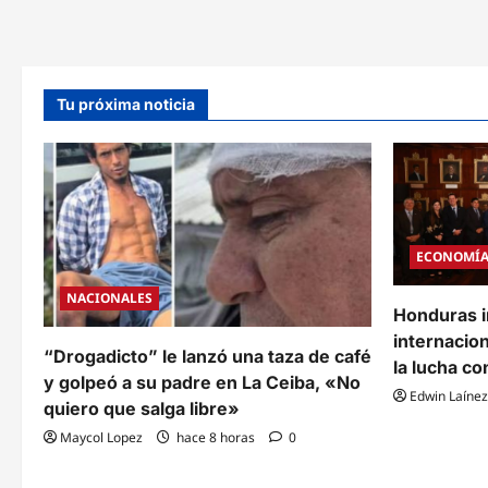
Pedro
desa
Sula:
y
Fuerte
alert
tormenta
por
colapsa
inun
el
en
sistema
la
Tu próxima noticia
pluvial,
regi
deja
socavones,
inundaciones
y
destrozos
viales
ECONOMÍ
NACIONALES
Honduras i
internacion
“Drogadicto” le lanzó una taza de café
la lucha co
y golpeó a su padre en La Ceiba, «No
Edwin Laínez
quiero que salga libre»
Maycol Lopez
hace 8 horas
0