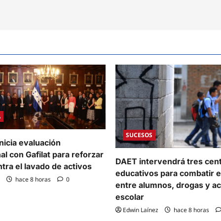
parecidos
a
daciones
ón
A
SUCESOS
nicia evaluación
al con Gafilat para reforzar
DAET intervendrá tres cen
ntra el lavado de activos
educativos para combatir e
hace 8 horas
0
entre alumnos, drogas y a
escolar
Edwin Laínez
hace 8 horas