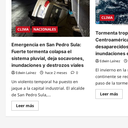
CLIMA
CLIMA
NACIONALES
Tormenta tropi
Centroamérica
Emergencia en San Pedro Sula:
desaparecidos 
Fuerte tormenta colapsa el
inundaciones e
sistema pluvial, deja socavones,
Edwin Laínez
inundaciones y destrozos viales
El invierno en la
Edwin Laínez
hace 2 meses
0
continente se re
Un violento temporal ha puesto en
paso de la tormen
jaque a la capital industrial. El alcalde
Read
Leer más
de San Pedro Sula,...
mor
abou
Read
Torm
Leer más
more
tropi
about
Crist
Emergencia
azot
en
Cent
San
Cinc