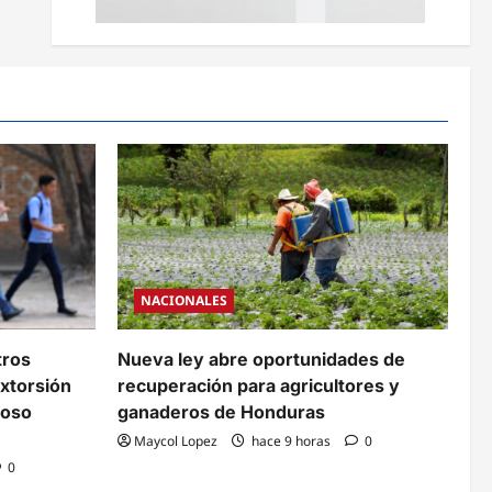
NACIONALES
tros
Nueva ley abre oportunidades de
xtorsión
recuperación para agricultores y
coso
ganaderos de Honduras
Maycol Lopez
hace 9 horas
0
0