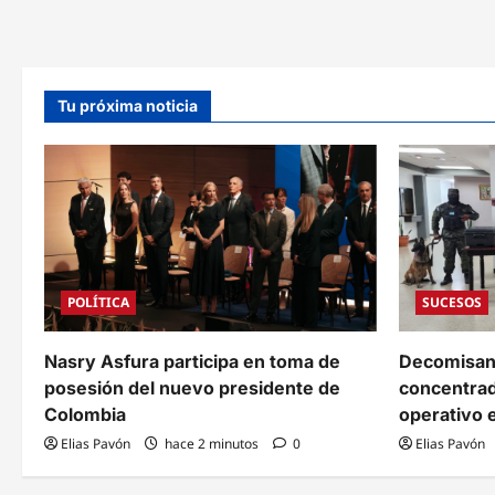
deportivo
y
deja
dos
lesionados
Tu próxima noticia
POLÍTICA
SUCESOS
Nasry Asfura participa en toma de
Decomisan
posesión del nuevo presidente de
concentrad
Colombia
operativo 
Elias Pavón
hace 2 minutos
0
Elias Pavón