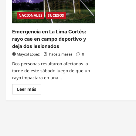
NACIONALES
SUCESOS
Emergencia en La Lima Cortés:
rayo cae en campo deportivo y
deja dos lesionados
Maycol Lopez
hace 2 meses
0
Dos personas resultaron afectadas la
tarde de este sábado luego de que un
rayo impactara en una...
Read
Leer más
more
about
Emergencia
en
La
Lima
Cortés:
rayo
cae
en
campo