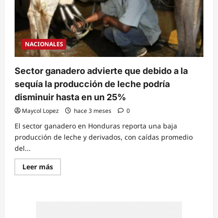
NACIONALES
Sector ganadero advierte que debido a la
sequía la producción de leche podría
disminuir hasta en un 25%
Maycol Lopez
hace 3 meses
0
El sector ganadero en Honduras reporta una baja
producción de leche y derivados, con caídas promedio
del...
Read
Leer más
more
about
Sector
ganadero
advierte
que
debido