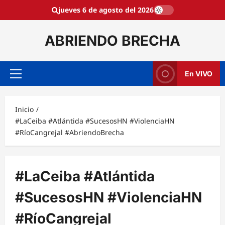
Saltar
jueves 6 de agosto del 2026
al
contenido
ABRIENDO BRECHA
En VIVO
Menú
principal
Inicio
#LaCeiba #Atlántida #SucesosHN #ViolenciaHN
#RíoCangrejal #AbriendoBrecha
#LaCeiba #Atlántida
#SucesosHN #ViolenciaHN
#RíoCangrejal