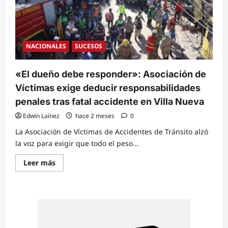
NACIONALES
SUCESOS
«El dueño debe responder»: Asociación de
Víctimas exige deducir responsabilidades
penales tras fatal accidente en Villa Nueva
Edwin Laínez
hace 2 meses
0
La Asociación de Víctimas de Accidentes de Tránsito alzó
la voz para exigir que todo el peso...
Read
Leer más
more
about
«El
dueño
debe
responder»:
Asociación
de
Víctimas