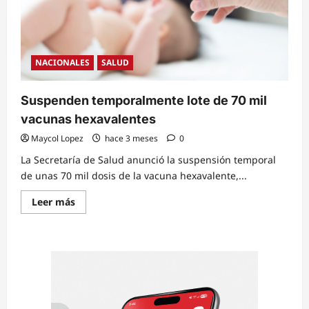
NACIONALES
SALUD
Suspenden temporalmente lote de 70 mil
vacunas hexavalentes
Maycol Lopez
hace 3 meses
0
La Secretaría de Salud anunció la suspensión temporal
de unas 70 mil dosis de la vacuna hexavalente,...
Read
Leer más
more
about
Suspenden
temporalmente
lote
de
70
mil
vacunas
hexavalentes