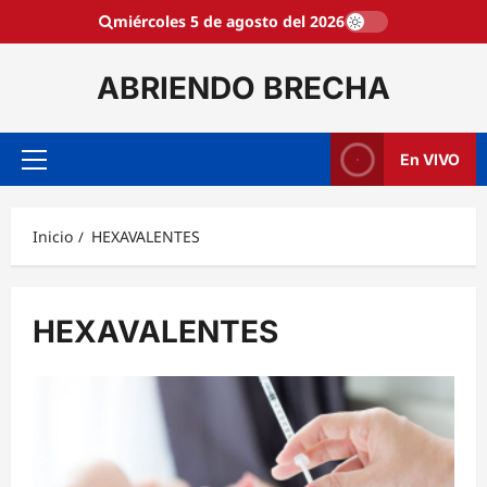
Saltar
miércoles 5 de agosto del 2026
al
contenido
ABRIENDO BRECHA
En VIVO
Menú
principal
Inicio
HEXAVALENTES
HEXAVALENTES