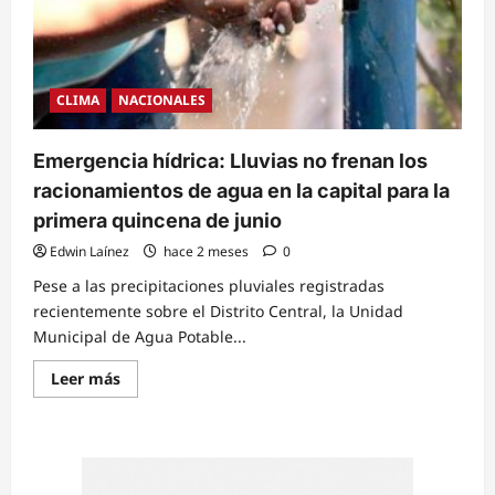
CLIMA
NACIONALES
Emergencia hídrica: Lluvias no frenan los
racionamientos de agua en la capital para la
primera quincena de junio
Edwin Laínez
hace 2 meses
0
Pese a las precipitaciones pluviales registradas
recientemente sobre el Distrito Central, la Unidad
Municipal de Agua Potable...
Read
Leer más
more
about
Emergencia
hídrica:
Lluvias
no
frenan