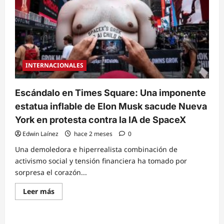
INTERNACIONALES
Escándalo en Times Square: Una imponente
estatua inflable de Elon Musk sacude Nueva
York en protesta contra la IA de SpaceX
Edwin Laínez
hace 2 meses
0
Una demoledora e hiperrealista combinación de
activismo social y tensión financiera ha tomado por
sorpresa el corazón...
Read
Leer más
more
about
Escándalo
en