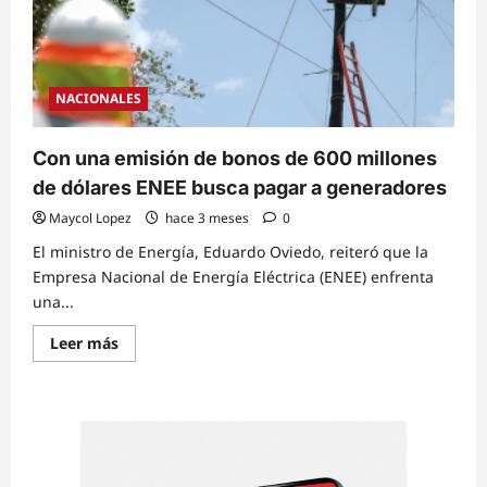
NACIONALES
Con una emisión de bonos de 600 millones
de dólares ENEE busca pagar a generadores
Maycol Lopez
hace 3 meses
0
El ministro de Energía, Eduardo Oviedo, reiteró que la
Empresa Nacional de Energía Eléctrica (ENEE) enfrenta
una...
Read
Leer más
more
about
Con
una
emisión
de
bonos
de
600