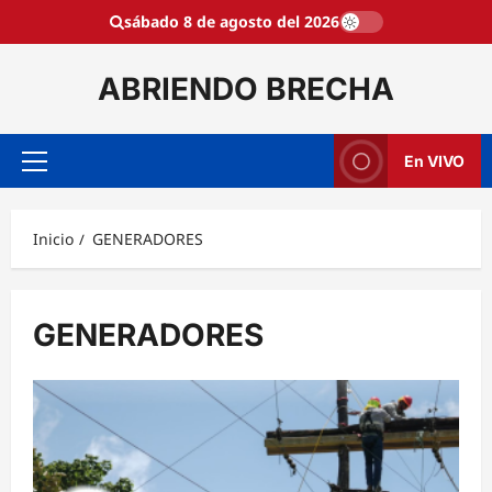
Saltar
sábado 8 de agosto del 2026
al
contenido
ABRIENDO BRECHA
En VIVO
Menú
principal
Inicio
GENERADORES
GENERADORES