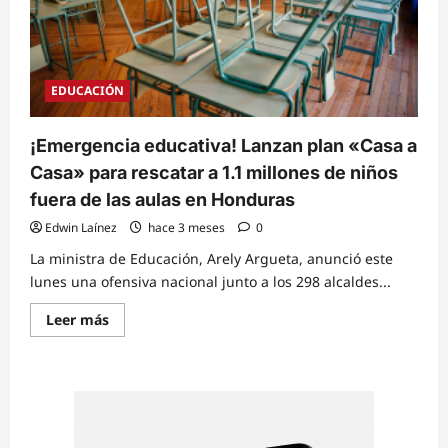
EDUCACIÓN
¡Emergencia educativa! Lanzan plan «Casa a
Casa» para rescatar a 1.1 millones de niños
fuera de las aulas en Honduras
Edwin Laínez
hace 3 meses
0
La ministra de Educación, Arely Argueta, anunció este
lunes una ofensiva nacional junto a los 298 alcaldes...
Read
Leer más
more
about
¡Emergencia
educativa!
Lanzan
plan
«Casa
a
Casa»