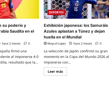
DEPORTES
 su poderío y
Exhibición japonesa: los Samuráis
abia Saudita en el
Azules aplastan a Túnez y dejan
huella en el Mundial
hace 2 meses
0
Maycol Lopez
hace 2 meses
0
España firmó una
La selección de Japón confirmó su gran
ndente al imponerse 4-0
momento en la Copa del Mundo 2026 a
ita, resultado que la...
imponerse con...
Read
Leer más
e
more
t
about
ña
Exhibición
ne
japonesa:
los
río
Samuráis
Azules
e
aplastan
a
Túnez
y