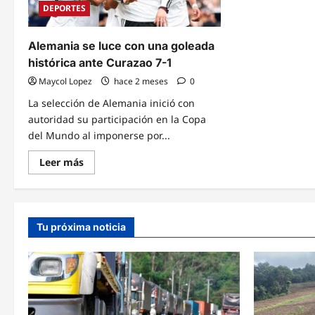
DEPORTES
aferra
Arab
a
Saud
la
en
clasificación
el
Alemania se luce con una goleada
Grup
H
histórica ante Curazao 7-1
Maycol Lopez
hace 2 meses
0
La selección de Alemania inició con
autoridad su participación en la Copa
del Mundo al imponerse por...
Read
Leer más
more
about
Alemania
se
luce
con
Tu próxima noticia
una
goleada
histórica
ante
Curazao
7-
1