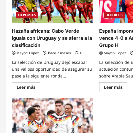
DEPORTES
DEPORTES
Hazaña africana: Cabo Verde
España impone
iguala con Uruguay y se aferra a la
vence 4-0 a Ar
clasificación
Grupo H
Maycol Lopez
hace 2 meses
0
Maycol Lopez
La selección de Uruguay dejó escapar
La selección de 
una valiosa oportunidad de asegurar su
actuación contu
pase a la siguiente ronda...
sobre Arabia Saud
Read
Read
Leer más
Leer más
more
mor
about
abou
Hazaña
Espa
africana:
impo
Cabo
su
Verde
pode
iguala
y
con
venc
Uruguay
4-
y
0
se
a