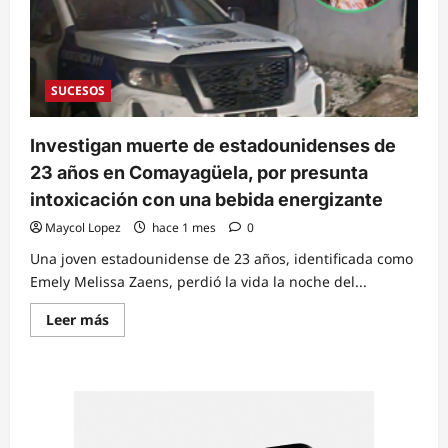
SUCESOS
Investigan muerte de estadounidenses de
23 años en Comayagüela, por presunta
intoxicación con una bebida energizante
Maycol Lopez
hace 1 mes
0
Una joven estadounidense de 23 años, identificada como
Emely Melissa Zaens, perdió la vida la noche del...
Read
Leer más
more
about
Investigan
muerte
de
estadounidenses
de
23
años