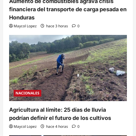
Aumento de combustibles agrava crisis
financiera del transporte de carga pesada en
Honduras
Maycol Lopez
hace 3 horas
0
NACIONALES
Agricultura al límite: 25 días de lluvia
podrían definir el futuro de los cultivos
Maycol Lopez
hace 4 horas
0