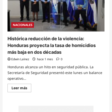
NACIONALES
Histórica reducción de la violencia:
Honduras proyecta la tasa de homicidios
más baja en dos décadas
Edwin Laínez
hace 1 mes
0
Honduras alcanza un hito en seguridad pública. La
Secretaría de Seguridad presentó este lunes un balance
operativo...
Read
Leer más
more
about
Histórica
reducción
de
la