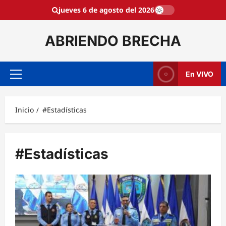
Saltar
jueves 6 de agosto del 2026
al
contenido
ABRIENDO BRECHA
En VIVO
Menú
principal
Inicio
#Estadísticas
#Estadísticas