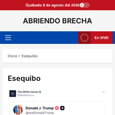
Saltar
sábado 8 de agosto del 2026
al
contenido
ABRIENDO BRECHA
En VIVO
Menú
principal
Inicio
Esequibo
Esequibo