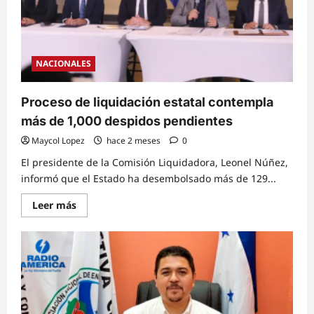
NACIONALES
Proceso de liquidación estatal contempla
más de 1,000 despidos pendientes
Maycol Lopez
hace 2 meses
0
El presidente de la Comisión Liquidadora, Leonel Núñez,
informó que el Estado ha desembolsado más de 129...
Read
Leer más
more
about
Proceso
de
liquidación
estatal
contempla
más
de
1,000
despidos