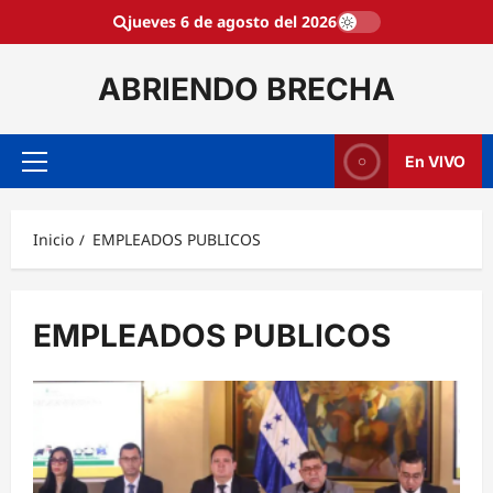
Saltar
jueves 6 de agosto del 2026
al
contenido
ABRIENDO BRECHA
En VIVO
Menú
principal
Inicio
EMPLEADOS PUBLICOS
EMPLEADOS PUBLICOS