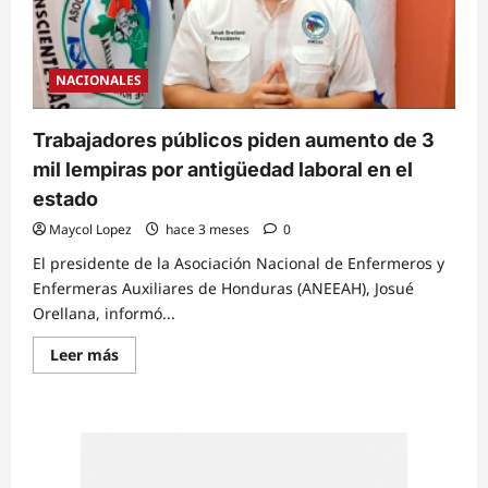
pendientes
NACIONALES
Trabajadores públicos piden aumento de 3
mil lempiras por antigüedad laboral en el
estado
Maycol Lopez
hace 3 meses
0
El presidente de la Asociación Nacional de Enfermeros y
Enfermeras Auxiliares de Honduras (ANEEAH), Josué
Orellana, informó...
Read
Leer más
more
about
Trabajadores
públicos
piden
aumento
de
3