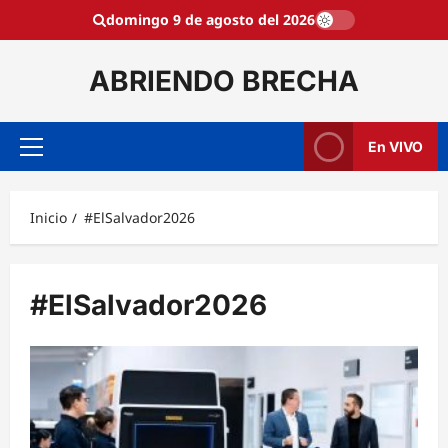
Saltar
domingo 9 de agosto del 2026
al
contenido
ABRIENDO BRECHA
En VIVO
Menú
principal
Inicio
#ElSalvador2026
#ElSalvador2026