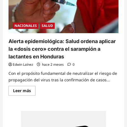
NACIONALES
SALUD
Alerta epidemiológica: Salud ordena aplicar
la «dosis cero» contra el sarampión a
lactantes en Honduras
Edwin Laínez
hace 2 meses
0
Con el propósito fundamental de neutralizar el riesgo de
propagación del virus tras la confirmación de casos...
Read
Leer más
more
about
Alerta
epidemiológica:
Salud
ordena
aplicar
la
«dosis