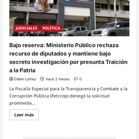
JUDICIALES
POLÍTICA
Bajo reserva: Ministerio Público rechaza
recurso de diputados y mantiene bajo
secreto investigación por presunta Traición
a la Patria
Edwin Laínez
hace 2 meses
0
La Fiscalía Especial para la Transparencia y Combate a la
Corrupción Pública (Fetccop) denegó la solicitud
promovida...
Read
Leer más
more
about
Bajo
reserva:
Ministerio