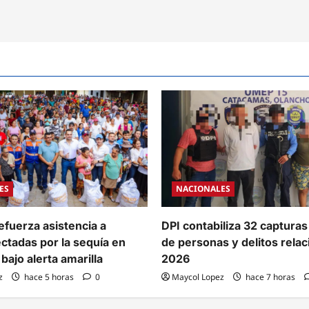
ES
NACIONALES
efuerza asistencia a
DPI contabiliza 32 capturas
ectadas por la sequía en
de personas y delitos rela
bajo alerta amarilla
2026
z
hace 5 horas
0
Maycol Lopez
hace 7 horas