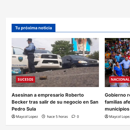
café
2026
Tu próxima noticia
SUCESOS
NACIONAL
Asesinan a empresario Roberto
Gobierno r
Becker tras salir de su negocio en San
familias af
Pedro Sula
municipios 
Maycol Lopez
hace 5 horas
0
Maycol Lope