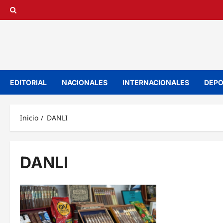
Saltar
al
contenido
EDITORIAL
NACIONALES
INTERNACIONALES
DEPO
Inicio
DANLI
DANLI