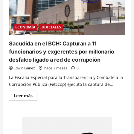
ECONOMÍA
JUDICIALES
Sacudida en el BCH: Capturan a 11
funcionarios y exgerentes por millonario
desfalco ligado a red de corrupción
Edwin Laínez
hace 2 meses
0
La Fiscalía Especial para la Transparencia y Combate a la
Corrupción Pública (Fetccop) ejecutó la captura de...
Read
Leer más
more
about
Sacudida
en
el
BCH:
Capturan
a
11