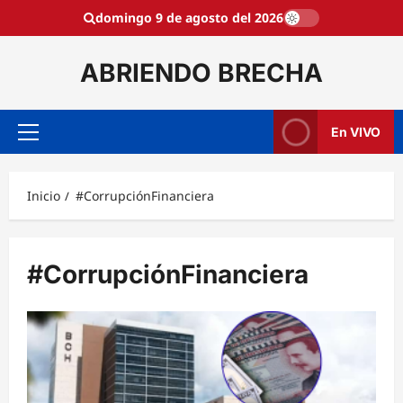
Saltar
domingo 9 de agosto del 2026
al
contenido
ABRIENDO BRECHA
En VIVO
Menú
principal
Inicio
#CorrupciónFinanciera
#CorrupciónFinanciera