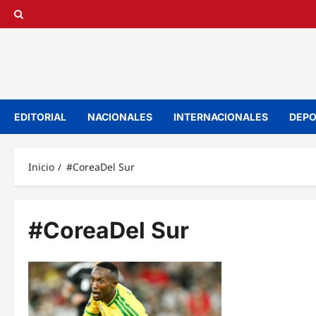
Saltar
al
contenido
EDITORIAL
NACIONALES
INTERNACIONALES
DEPO
Inicio
#CoreaDel Sur
#CoreaDel Sur