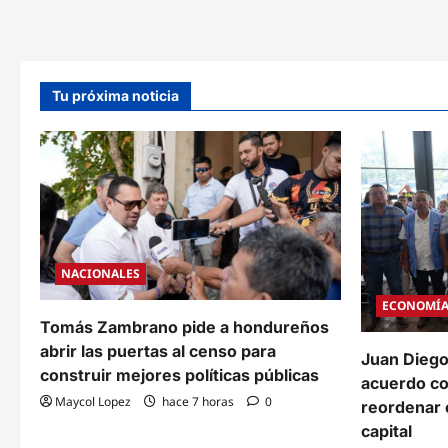
del
Sur,
clasifica
a
dieciseisavos
y
Tu próxima noticia
se
citará
con
Canadá
en
Los
Ángeles
NACIONALES
ECONOMÍ
Tomás Zambrano pide a hondureños
abrir las puertas al censo para
Juan Diego
construir mejores políticas públicas
acuerdo c
Maycol Lopez
hace 7 horas
0
reordenar e
capital