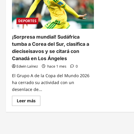
DEPORTES
¡Sorpresa mundial! Sudáfrica
tumba a Corea del Sur, clasifica a
dieciseisavos y se citará con
Canadá en Los Ángeles
Edwin Laínez
hace 1 mes
0
El Grupo A de la Copa del Mundo 2026
ha cerrado su actividad con un
desenlace de...
Read
Leer más
more
about
¡Sorpresa
mundial!
Sudáfrica
tumba
a
Corea