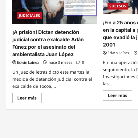
SUCESOS
JUDICIALES
¡Fin a 25 años
en la capital 
¡A prisión! Dictan detención
que evadió la j
judicial contra exalcalde Adán
2001
Fúnez por el asesinato del
Edwin Laínez
ambientalista Juan López
En una operación
Edwin Laínez
hace 3 meses
0
seguimiento, la D
Un juez de letras dictó este martes la
Investigaciones 
medida de detención judicial contra el
las...
exalcalde de Tocoa,...
Read
Leer más
Read
Leer más
mor
more
abou
about
¡Fin
¡A
a
prisión!
25
Dictan
años
detención
de
judicial
fuga!
contra
DPI
exalcalde