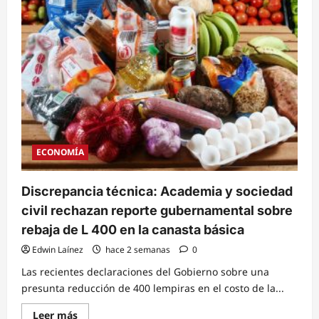
costo
de
la
canasta
básica
genera
debate
entre
autoridades
y
defensores
del
consumidor
ECONOMÍA
Discrepancia técnica: Academia y sociedad
civil rechazan reporte gubernamental sobre
rebaja de L 400 en la canasta básica
Edwin Laínez
hace 2 semanas
0
Las recientes declaraciones del Gobierno sobre una
presunta reducción de 400 lempiras en el costo de la...
Read
Leer más