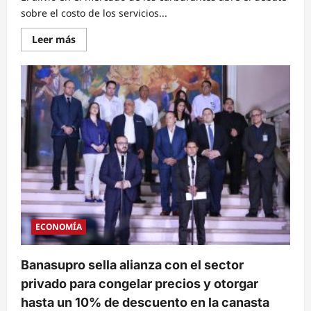
sobre el costo de los servicios...
Read
Leer más
more
about
Expertos
en
finanzas
plantean
revisar
las
tarifas
del
transporte
público
tras
consecutivas
rebajas
en
los
combustibles
ECONOMÍA
Banasupro sella alianza con el sector
privado para congelar precios y otorgar
hasta un 10% de descuento en la canasta