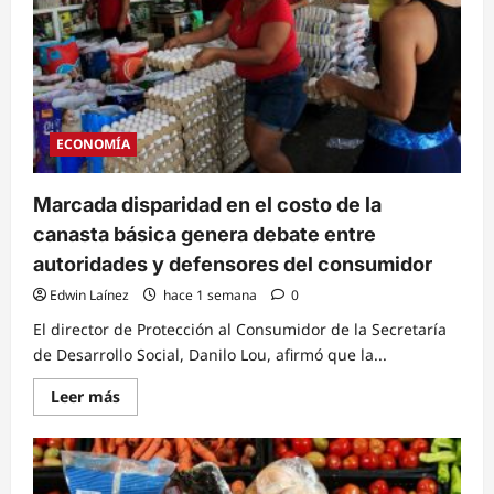
ECONOMÍA
Marcada disparidad en el costo de la
canasta básica genera debate entre
autoridades y defensores del consumidor
Edwin Laínez
hace 1 semana
0
El director de Protección al Consumidor de la Secretaría
de Desarrollo Social, Danilo Lou, afirmó que la...
Read
Leer más
more
about
Marcada
disparidad
en
el