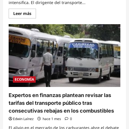
intensifica. El dirigente del transporte...
Read
Leer más
more
about
Dirigencia
del
transporte
urbano
condiciona
rebaja
al
pasaje:
Solo
bajará
si
el
combustible
cae
ECONOMÍA
a
75
lempiras
Expertos en finanzas plantean revisar las
tarifas del transporte público tras
consecutivas rebajas en los combustibles
Edwin Laínez
hace 1 mes
0
El alivio en el mercado de los carburantes abre el debate