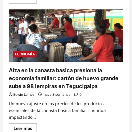
more
about
Discrepancia
técnica:
Academia
y
sociedad
civil
rechazan
reporte
gubernamental
sobre
rebaja
ECONOMÍA
de
L
400
en
Alza en la canasta básica presiona la
la
canasta
economía familiar: cartón de huevo grande
básica
sube a 98 lempiras en Tegucigalpa
Edwin Laínez
hace 3 semanas
0
Un nuevo ajuste en los precios de los productos
esenciales de la canasta básica familiar continúa
impactando...
Read
Leer más