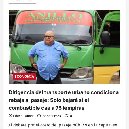
more
about
Emergencia
por
influenza
aviar:
Gobierno
decreta
alerta
preventiva
por
180
días
pero
garantiza
abasto
de
pollo
y
ECONOMÍA
huevo
Dirigencia del transporte urbano condiciona
rebaja al pasaje: Solo bajará si el
combustible cae a 75 lempiras
Edwin Laínez
hace 1 mes
0
El debate por el costo del pasaje público en la capital se