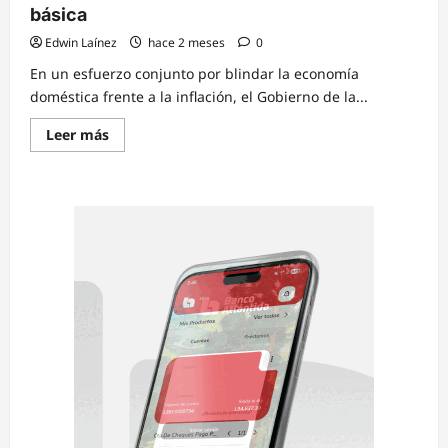
básica
Edwin Laínez
hace 2 meses
0
En un esfuerzo conjunto por blindar la economía
doméstica frente a la inflación, el Gobierno de la...
Read
Leer más
more
about
Banasupro
sella
alianza
con
el
sector
privado
para
congelar
precios
y
otorgar
hasta
un
10%
de
descuento
en
la
canasta