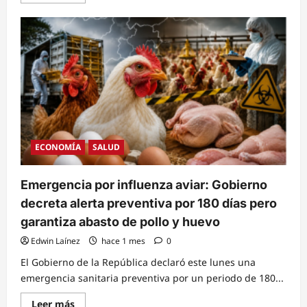
more
about
Alza
en
la
canasta
básica
presiona
la
economía
familiar:
cartón
de
huevo
grande
sube
ECONOMÍA
SALUD
a
98
lempiras
en
Emergencia por influenza aviar: Gobierno
Tegucigalpa
decreta alerta preventiva por 180 días pero
garantiza abasto de pollo y huevo
Edwin Laínez
hace 1 mes
0
El Gobierno de la República declaró este lunes una
emergencia sanitaria preventiva por un periodo de 180...
Read
Leer más