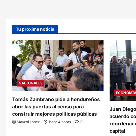
cuatro
meses
Tu próxima noticia
NACIONALES
ECONOMÍ
Tomás Zambrano pide a hondureños
abrir las puertas al censo para
Juan Diego
construir mejores políticas públicas
acuerdo c
Maycol Lopez
hace 4 horas
0
reordenar e
capital