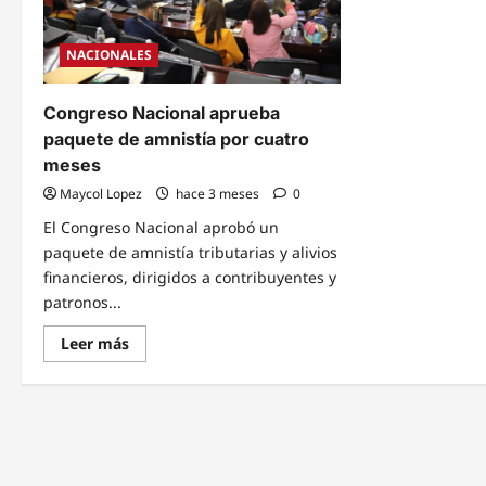
NACIONALES
Congreso Nacional aprueba
paquete de amnistía por cuatro
meses
Maycol Lopez
hace 3 meses
0
El Congreso Nacional aprobó un
paquete de amnistía tributarias y alivios
financieros, dirigidos a contribuyentes y
patronos...
Read
Leer más
more
about
Congreso
Nacional
aprueba
paquete
de
amnistía
por