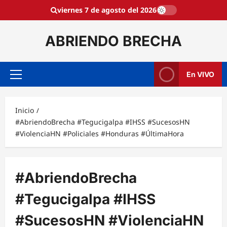
Saltar
viernes 7 de agosto del 2026
al
contenido
ABRIENDO BRECHA
En VIVO
Menú
principal
Inicio
#AbriendoBrecha #Tegucigalpa #IHSS #SucesosHN
#ViolenciaHN #Policiales #Honduras #ÚltimaHora
#AbriendoBrecha
#Tegucigalpa #IHSS
#SucesosHN #ViolenciaHN