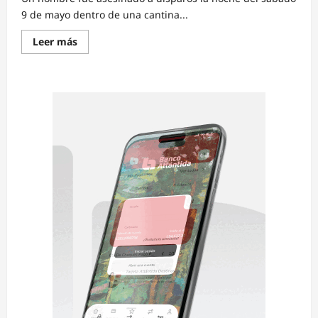
9 de mayo dentro de una cantina...
Read
Leer más
more
about
Hombre
asesinado
en
cantina
de
Villa
Cristina
era
empleado
del
IHSS