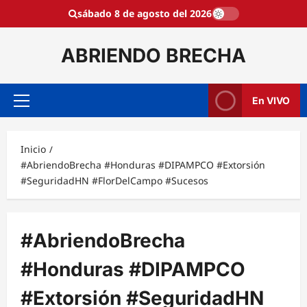
Saltar
sábado 8 de agosto del 2026
al
contenido
ABRIENDO BRECHA
En VIVO
Menú
principal
Inicio
#AbriendoBrecha #Honduras #DIPAMPCO #Extorsión
#SeguridadHN #FlorDelCampo #Sucesos
#AbriendoBrecha
#Honduras #DIPAMPCO
#Extorsión #SeguridadHN