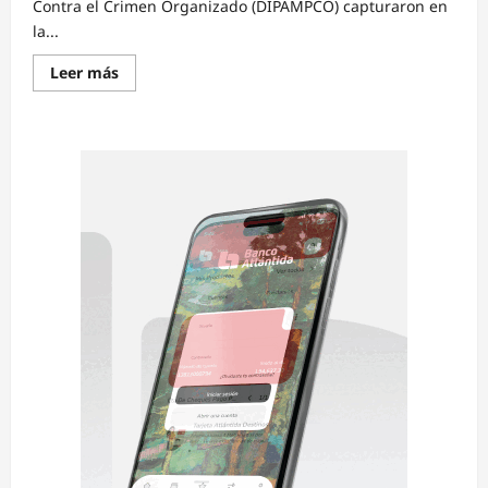
Contra el Crimen Organizado (DIPAMPCO) capturaron en
la...
Read
Leer más
more
about
Capturan
a
presunto
miembro
de
la
pandilla
18
por
extorsión
y
porte
ilegal
de
arma
en
la
capital