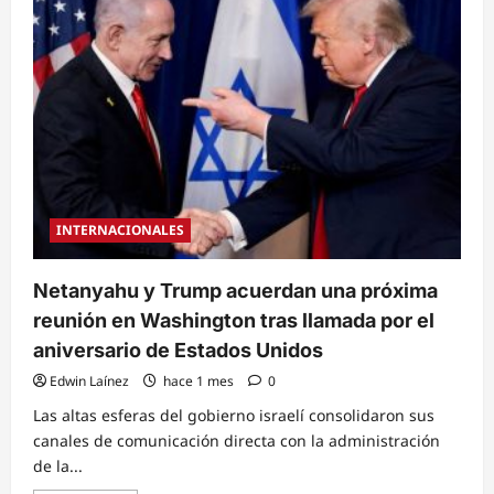
calor
extremo
pone
en
jaque
festejos
por
el
250
aniversario
de
Estados
Unidos
y
colapsa
INTERNACIONALES
el
transporte
Netanyahu y Trump acuerdan una próxima
reunión en Washington tras llamada por el
aniversario de Estados Unidos
Edwin Laínez
hace 1 mes
0
Las altas esferas del gobierno israelí consolidaron sus
canales de comunicación directa con la administración
de la...