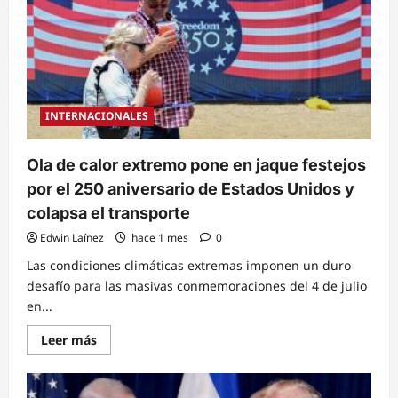
INTERNACIONALES
Ola de calor extremo pone en jaque festejos
por el 250 aniversario de Estados Unidos y
colapsa el transporte
Edwin Laínez
hace 1 mes
0
Las condiciones climáticas extremas imponen un duro
desafío para las masivas conmemoraciones del 4 de julio
en...
Read
Leer más
more
about
Ola
de