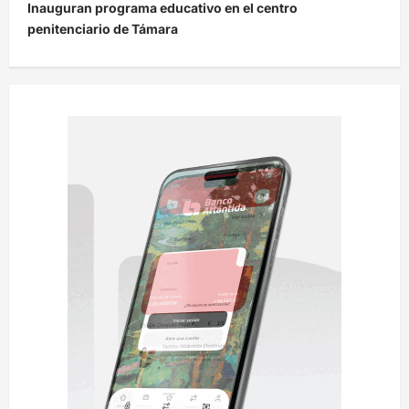
Inauguran programa educativo en el centro
g
penitenciario de Támara
a
c
i
ó
n
d
e
e
n
t
r
a
d
a