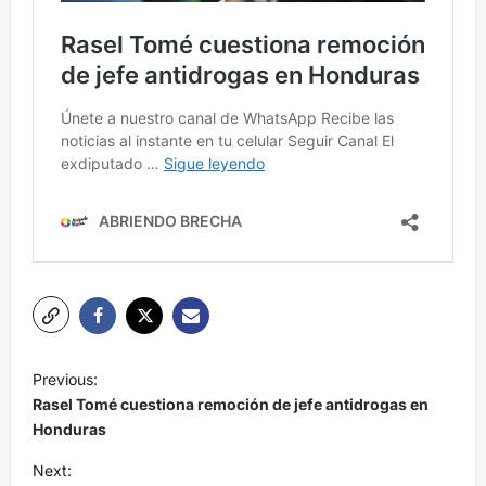
N
Previous:
a
Rasel Tomé cuestiona remoción de jefe antidrogas en
v
Honduras
e
Next: